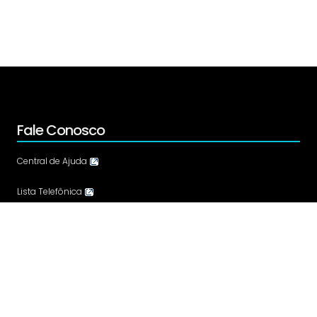
Fale Conosco
Central de Ajuda
Lista Telefônica
Ouvidoria Municipal
Ouvidoria do SUS
Dúvidas Frequentes