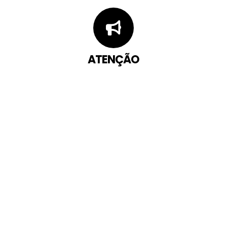
ATENÇÃO
Você pode abrir uma manifestação sobre
este serviço pelos canais abaixo:
Acesse aqui para