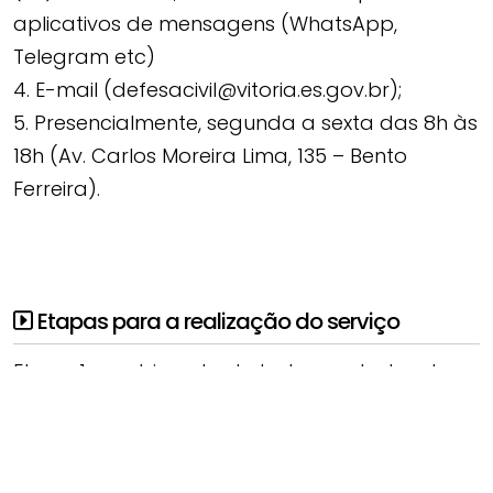
aplicativos de mensagens (WhatsApp,
Telegram etc)
4. E-mail (defesacivil@vitoria.es.gov.br);
5. Presencialmente, segunda a sexta das 8h às
18h (Av. Carlos Moreira Lima, 135 – Bento
Ferreira).
Etapas para a realização do serviço
Etapa 1: recebimento de todos os dados da
solicitação/ocorrência.
Etapa 2: análise inicial para
distribuição/triagem da demanda.