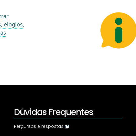
trar
, elogios,
ias
Dúvidas Frequentes
Perguntas e respostas