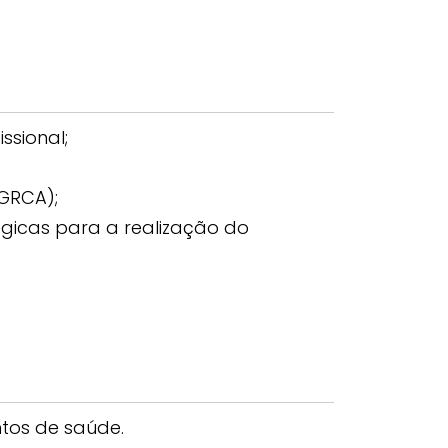
ssional;
GRCA);
ógicas para a realização do
ntos de saúde.