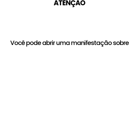
ATENÇÃO
Você pode abrir uma manifestação sobre
este serviço pelos canais abaixo:
Acesse aqui para
registrar solicitações,
Acesse aqui para
sugestões, elogios,
registrar um pedido de
reclamações e
informação
denúncias