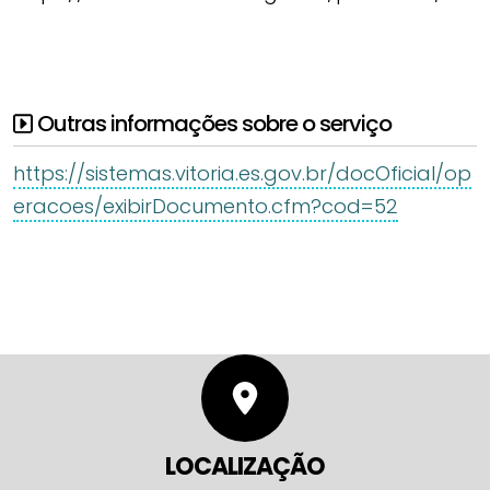
Outras informações sobre o serviço
https://sistemas.vitoria.es.gov.br/docOficial/op
eracoes/exibirDocumento.cfm?cod=52
LOCALIZAÇÃO