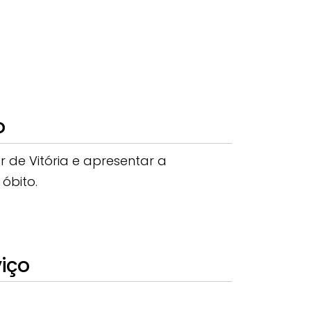
o
or de Vitória e apresentar a
óbito.
viço