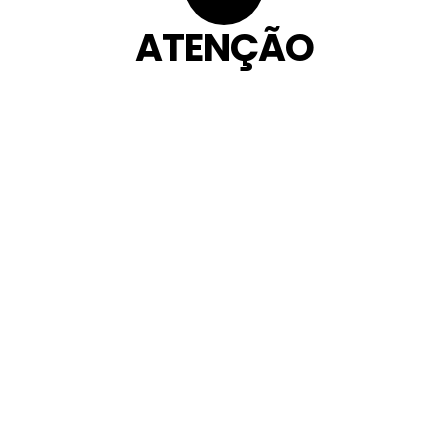
ATENÇÃO
 manifestação sobre este serviço 
trar
, elogios,
ias