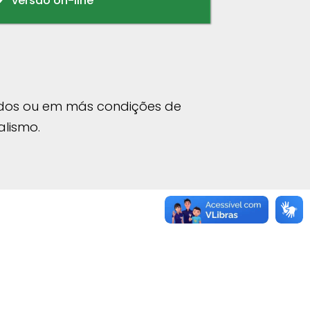
versão on-line
rados ou em más condições de
lismo.