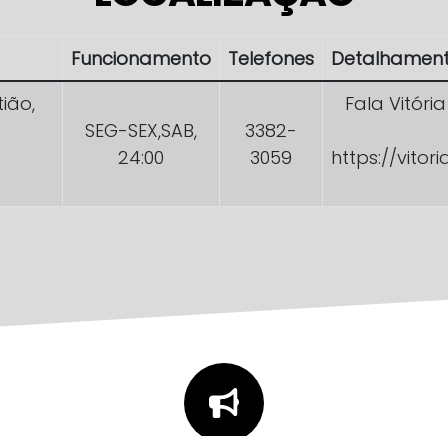
Funcionamento
Telefones
Detalhamen
ião,
Fala Vitóri
SEG-SEX,SAB,
3382-
24:00
3059
https://vitor