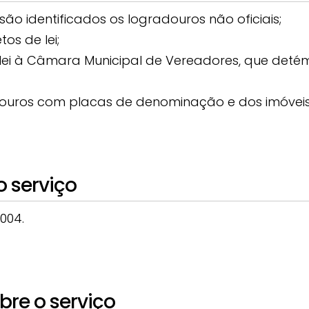
o identificados os logradouros não oficiais;
os de lei;
e lei à Câmara Municipal de Vereadores, que det
radouros com placas de denominação e dos imóve
o serviço
2004.
re o serviço