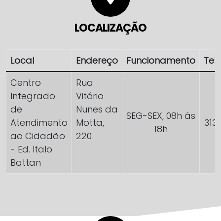
LOCALIZAÇÃO
Local
Endereço
Funcionamento
Tel
Centro
Rua
Integrado
Vitório
de
Nunes da
SEG-SEX, 08h ás
Atendimento
Motta,
313
18h
ao Cidadão
220
- Ed. Italo
Battan