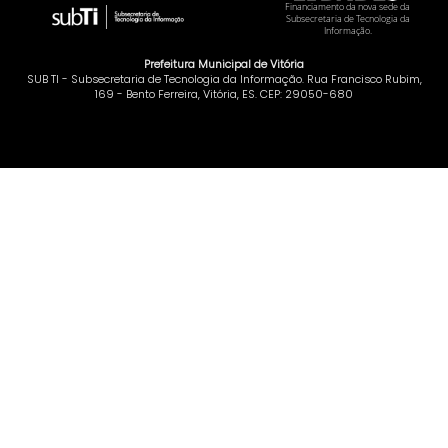
Financiamento da nova sede da
Subsecretaria de Tecnologia da
Informação.
Prefeitura Municipal de Vitória
SUB TI - Subsecretaria de Tecnologia da Informação. Rua Francisco Rubim,
169 - Bento Ferreira, Vitória, ES. CEP: 29050-680